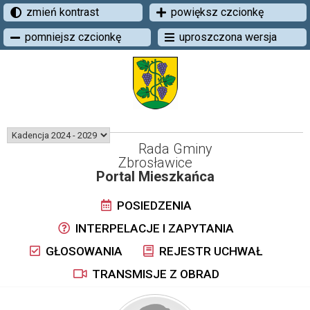
zmień kontrast
powiększ czcionkę
pomniejsz czcionkę
uproszczona wersja
Rada Gminy
Zbrosławice
Portal Mieszkańca
POSIEDZENIA
INTERPELACJE I ZAPYTANIA
GŁOSOWANIA
REJESTR UCHWAŁ
TRANSMISJE Z OBRAD