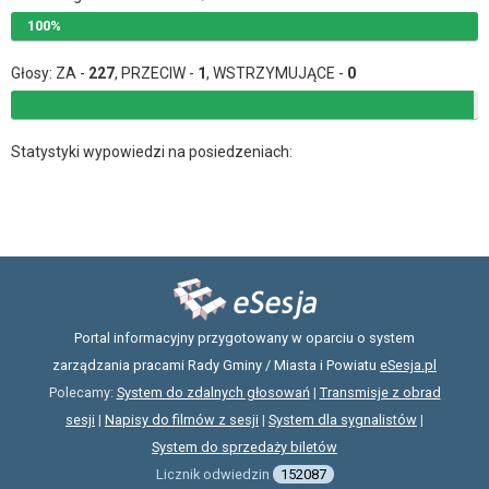
100%
Głosy: ZA -
227
, PRZECIW -
1
, WSTRZYMUJĄCE -
0
Statystyki wypowiedzi na posiedzeniach:
Portal informacyjny przygotowany w oparciu o system
zarządzania pracami Rady Gminy / Miasta i Powiatu
eSesja.pl
Polecamy:
System do zdalnych głosowań
|
Transmisje z obrad
sesji
|
Napisy do filmów z sesji
|
System dla sygnalistów
|
System do sprzedaży biletów
Licznik odwiedzin
152087