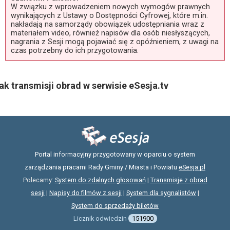
W związku z wprowadzeniem nowych wymogów prawnych
wynikających z Ustawy o Dostępności Cyfrowej, które m.in.
nakładają na samorządy obowiązek udostępniania wraz z
materiałem video, również napisów dla osób niesłyszących,
nagrania z Sesji mogą pojawiać się z opóźnieniem, z uwagi na
czas potrzebny do ich przygotowania.
ak transmisji obrad w serwisie eSesja.tv
Portal informacyjny przygotowany w oparciu o system
zarządzania pracami Rady Gminy / Miasta i Powiatu
eSesja.pl
Polecamy:
System do zdalnych głosowań
|
Transmisje z obrad
sesji
|
Napisy do filmów z sesji
|
System dla sygnalistów
|
System do sprzedaży biletów
Licznik odwiedzin
151900