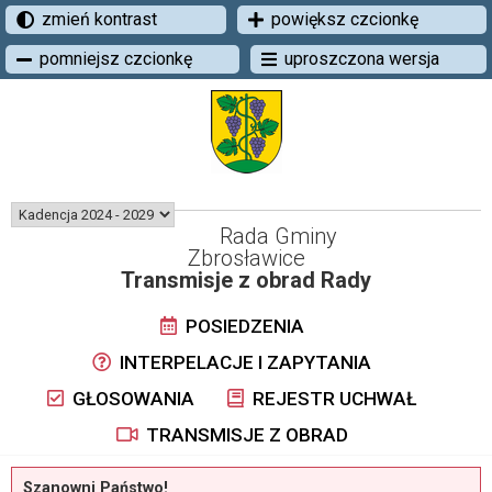
zmień kontrast
powiększ czcionkę
pomniejsz czcionkę
uproszczona wersja
Rada Gminy
Zbrosławice
Transmisje z obrad Rady
POSIEDZENIA
INTERPELACJE I ZAPYTANIA
GŁOSOWANIA
REJESTR UCHWAŁ
TRANSMISJE Z OBRAD
Szanowni Państwo!