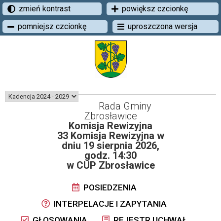
zmień kontrast
powiększ czcionkę
pomniejsz czcionkę
uproszczona wersja
Rada Gminy
Zbrosławice
Komisja Rewizyjna
33 Komisja Rewizyjna w
dniu 19 sierpnia 2026,
godz. 14:30
w CUP Zbrosławice
POSIEDZENIA
INTERPELACJE I ZAPYTANIA
GŁOSOWANIA
REJESTR UCHWAŁ