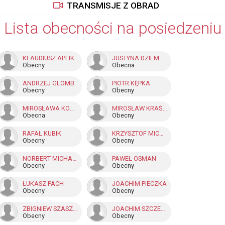
TRANSMISJE Z OBRAD
Lista obecności na posiedzeniu
KLAUDIUSZ APLIK
JUSTYNA DZIEMBA
Obecny
Obecna
ANDRZEJ GLOMB
PIOTR KĘPKA
Obecny
Obecny
MIROSŁAWA KONKA - GIZICKA
MIROSŁAW KRAŚNIANKA
Obecna
Obecny
RAFAŁ KUBIK
KRZYSZTOF MICHALCZOK
Obecny
Obecny
NORBERT MICHALIK
PAWEŁ OSMAN
Obecny
Obecny
ŁUKASZ PACH
JOACHIM PIECZKA
Obecny
Obecny
ZBIGNIEW SZASZKOWSKI
JOACHIM SZCZEPONIK
Obecny
Obecny