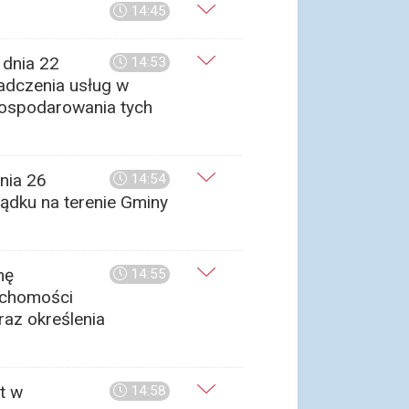
14:45
dnia 22
14:53
adczenia usług w
gospodarowania tych
nia 26
14:54
ządku na terenie Gminy
nę
14:55
uchomości
az określenia
t w
14:58