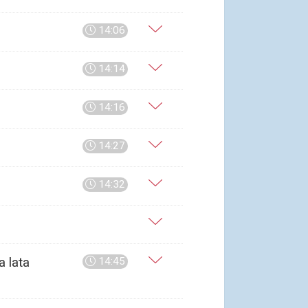
14:06
14:14
14:16
14:27
14:32
 lata
14:45