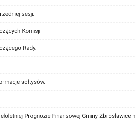
zedniej sesji.
zących Komisji.
czącego Rady.
ormacje sołtysów.
loletniej Prognozie Finansowej Gminy Zbrosławice na