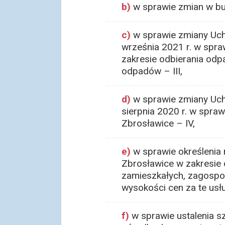
b)
w sprawie zmian w bud
c)
w sprawie zmiany Uch
września 2021 r. w spra
zakresie odbierania odp
odpadów – III,
d)
w sprawie zmiany Uch
sierpnia 2020 r. w spra
Zbrosławice – IV,
e)
w sprawie określenia
Zbrosławice w zakresie 
zamieszkałych, zagospo
wysokości cen za te usłu
f)
w sprawie ustalenia 