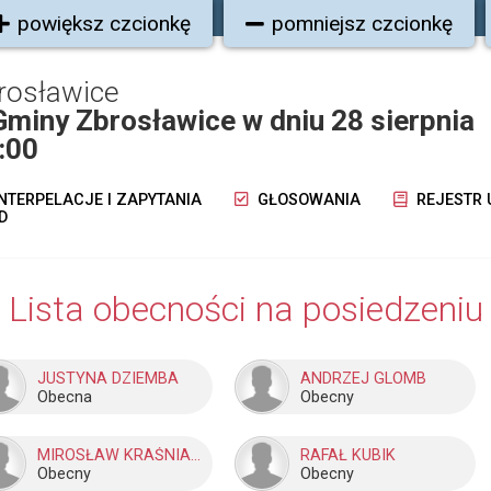
powiększ czcionkę
pomniejsz czcionkę
rosławice
Gminy Zbrosławice w dniu 28 sierpnia
:00
NTERPELACJE I ZAPYTANIA
GŁOSOWANIA
REJESTR
D
Lista obecności na posiedzeniu
JUSTYNA DZIEMBA
ANDRZEJ GLOMB
Obecna
Obecny
MIROSŁAW KRAŚNIANKA
RAFAŁ KUBIK
Obecny
Obecny