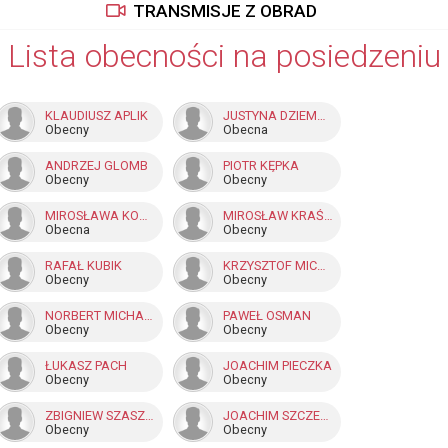
TRANSMISJE Z OBRAD
Lista obecności na posiedzeniu
KLAUDIUSZ APLIK
JUSTYNA DZIEMBA
Obecny
Obecna
ANDRZEJ GLOMB
PIOTR KĘPKA
Obecny
Obecny
MIROSŁAWA KONKA - GIZICKA
MIROSŁAW KRAŚNIANKA
Obecna
Obecny
RAFAŁ KUBIK
KRZYSZTOF MICHALCZOK
Obecny
Obecny
NORBERT MICHALIK
PAWEŁ OSMAN
Obecny
Obecny
ŁUKASZ PACH
JOACHIM PIECZKA
Obecny
Obecny
ZBIGNIEW SZASZKOWSKI
JOACHIM SZCZEPONIK
Obecny
Obecny