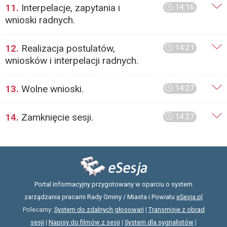
11.
Interpelacje, zapytania i
14:16
wnioski radnych.
12.
Realizacja postulatów,
14:21
wniosków i interpelacji radnych.
13.
Wolne wnioski.
14:27
14.
Zamknięcie sesji.
14:27
Portal informacyjny przygotowany w oparciu o system
zarządzania pracami Rady Gminy / Miasta i Powiatu
eSesja.pl
Polecamy:
System do zdalnych głosowań
|
Transmisje z obrad
sesji
|
Napisy do filmów z sesji
|
System dla sygnalistów
|