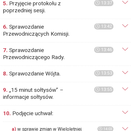
5.
Przyjęcie protokołu z
13:37
poprzedniej sesji.
6.
Sprawozdanie
13:42
Przewodniczących Komisji.
7.
Sprawozdanie
13:46
Przewodniczącego Rady.
8.
Sprawozdanie Wójta.
13:53
9.
„15 minut sołtysów” –
13:55
informacje sołtysów.
10.
Podjęcie uchwał:
a)
w sprawie zmian w Wieloletniej
14:03