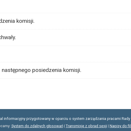
zenia komisji.
chwały.
u następnego posiedzenia komisji.
tal informacyjny przygotowany w oparciu o system zarządzania pracami Rady 
ecamy:
System do zdalnych głosowań
|
Transmisje z obrad sesji
|
Napisy do fi