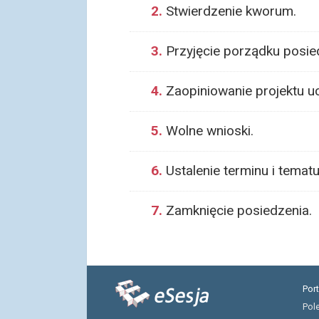
2.
Stwierdzenie kworum.
3.
Przyjęcie porządku posied
4.
Zaopiniowanie projektu u
5.
Wolne wnioski.
6.
Ustalenie terminu i temat
7.
Zamknięcie posiedzenia.
Por
Pol