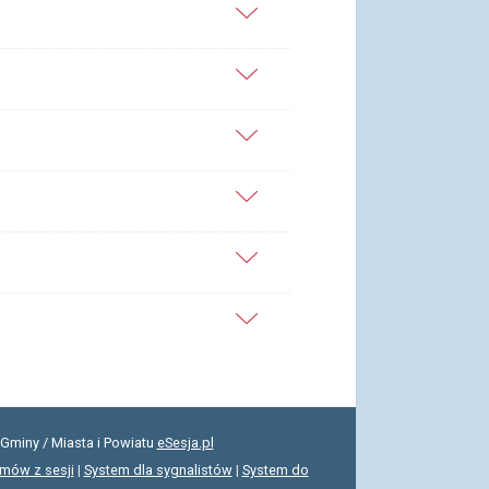
Gminy / Miasta i Powiatu
eSesja.pl
lmów z sesji
|
System dla sygnalistów
|
System do