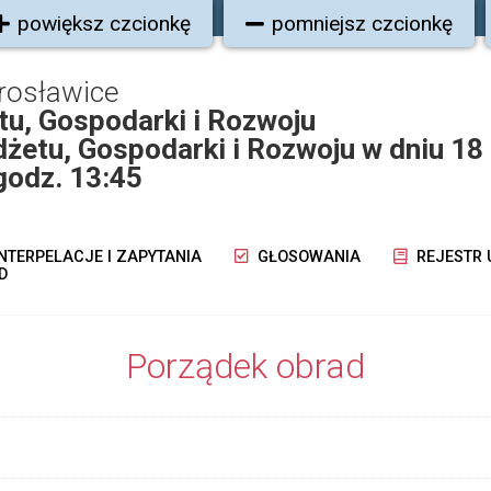
powiększ czcionkę
pomniejsz czcionkę
rosławice
u, Gospodarki i Rozwoju
żetu, Gospodarki i Rozwoju w dniu 18
godz. 13:45
NTERPELACJE I ZAPYTANIA
GŁOSOWANIA
REJESTR
D
Porządek obrad