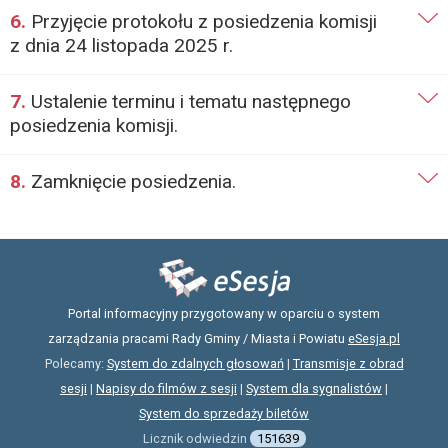
6.
Przyjęcie protokołu z posiedzenia komisji
z dnia 24 listopada 2025 r.
7.
Ustalenie terminu i tematu następnego
posiedzenia komisji.
8.
Zamknięcie posiedzenia.
Portal informacyjny przygotowany w oparciu o system
zarządzania pracami Rady Gminy / Miasta i Powiatu
eSesja.pl
Polecamy:
System do zdalnych głosowań
|
Transmisje z obrad
sesji
|
Napisy do filmów z sesji
|
System dla sygnalistów
|
System do sprzedaży biletów
Licznik odwiedzin
151639