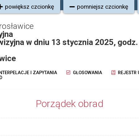
powiększ czcionkę
pomniejsz czcionkę
rosławice
yjna
izyjna w dniu 13 stycznia 2025, godz.
wice
NTERPELACJE I ZAPYTANIA
GŁOSOWANIA
REJESTR
D
Porządek obrad