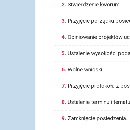
2.
Stwierdzenie kworum.
3.
Przyjęcie porządku posied
4.
Opiniowanie projektów uc
5.
Ustalenie wysokości podat
6.
Wolne wnioski.
7.
Przyjęcie protokołu z pos
8.
Ustalenie terminu i temat
9.
Zamknięcie posiedzenia.