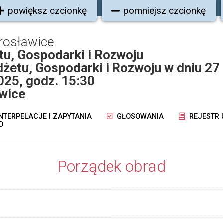
powiększ czcionkę
pomniejsz czcionkę
rosławice
u, Gospodarki i Rozwoju
żetu, Gospodarki i Rozwoju w dniu 27
025, godz. 15:30
wice
NTERPELACJE I ZAPYTANIA
GŁOSOWANIA
REJESTR
D
Porządek obrad